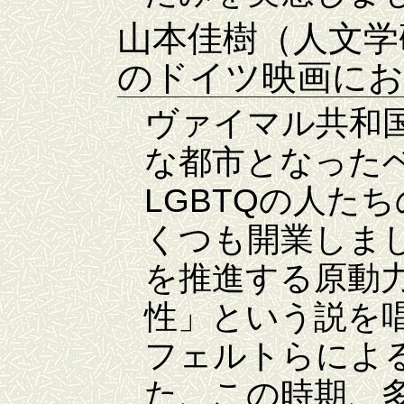
山本佳樹（人文学
のドイツ映画にお
ヴァイマル共和
な都市となった
LGBTQの人た
くつも開業しま
を推進する原動
性」という説を
フェルトらによ
た、この時期、