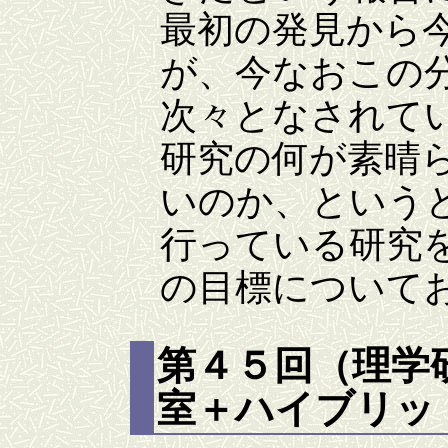
最初の発見から
が、今なおこの
次々となされて
研究の何が素晴
いのか、という
行っている研究
の目標について
第４５回（理学
室＋ハイブリッド