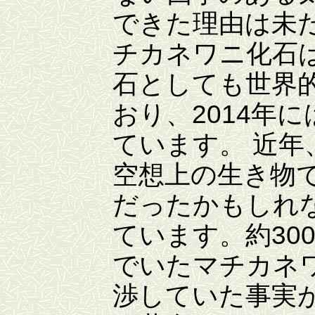
できた理由は未
チカネワニ化石
石としても世界
おり、2014年
ています。 近
空想上の生き物
だったかもしれ
ています。約30
でいたマチカネ
渉していた事実