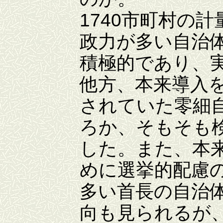
1740市町村の
政力が多い自治
積極的であり、
他方、本来導入
されていた零細
ろか、そもそも
した。また、本
めに選挙的配慮
多い首長の自治
向も見られるが