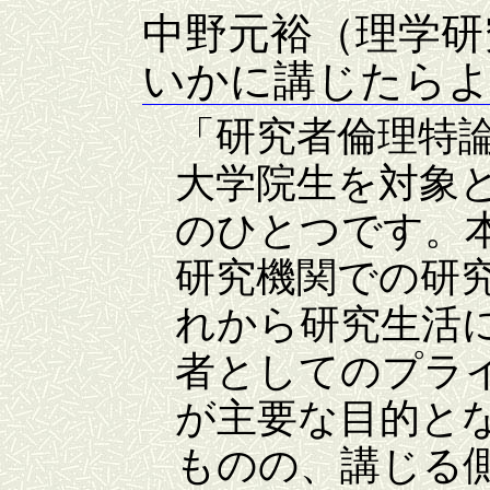
中野元裕（理学研
いかに講じたら
「研究者倫理特
大学院生を対象
のひとつです。
研究機関での研
れから研究生活
者としてのプラ
が主要な目的と
ものの、講じる