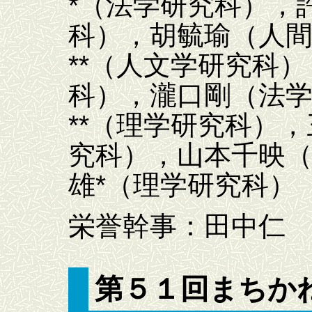
*（法学研究科），
科），胡毓瑜（人
**（人文学研究科
科），瀧口剛（法
**（理学研究科）
究科），山本千映
雄*（理学研究科） 
栄誉幹事：田中仁
第５１回まちかね