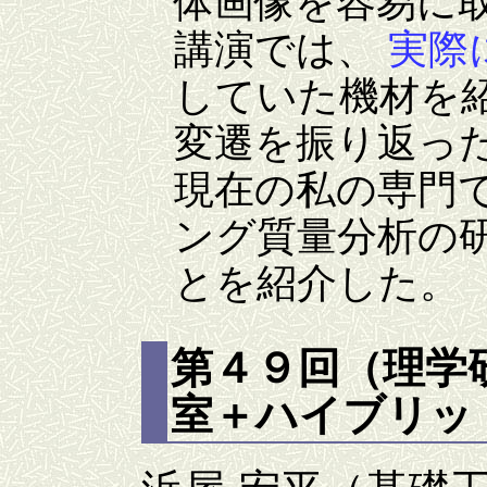
体画像を容易に
講演では、
実際
していた機材を
変遷を振り返っ
現在の私の専門
ング質量分析の
とを紹介した。
第４９回（理学
室＋ハイブリッド