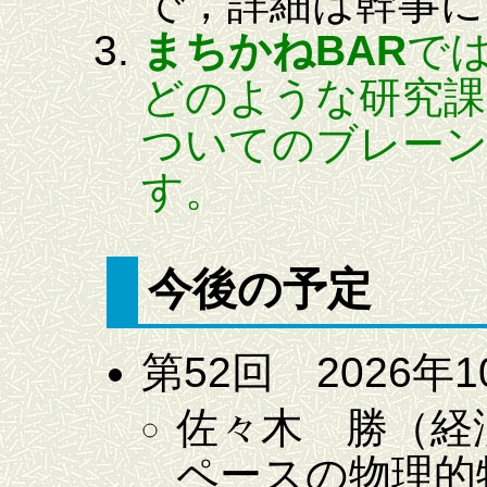
で，詳細は幹事に
まちかねBAR
で
どのような研究課
ついてのブレー
す。
今後の予定
第52回 2026年1
佐々木 勝（経
ペースの物理的