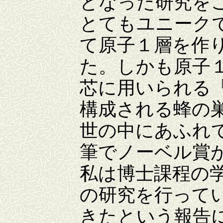
となった研究を
とてもユニーク
て原子１層を作
た。しかも原子
芯に用いられる
構成される蜂の
世の中にあふれ
筆でノーベル賞
私は博士課程の
の研究を行って
きたという報告