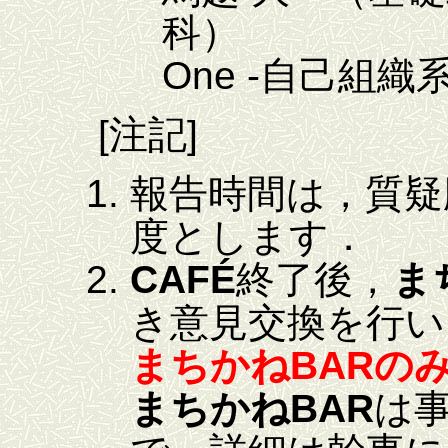
科） 「One fo
One -自己組
[注記]
報告時間は，質疑
度とします．
CAFÉ
終了後，
ま
き意見交換を行い
まちかねBARの
まちかねBAR
は