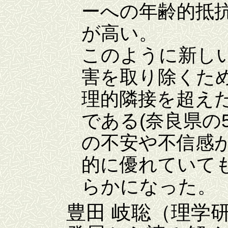
ーへの年齢的抵
が高い。
このように新し
害を取り除くた
理的隣接を超え
である(奈良県の
の不安や不信感
的に優れていて
らかになった。
豊田 岐聡（理学