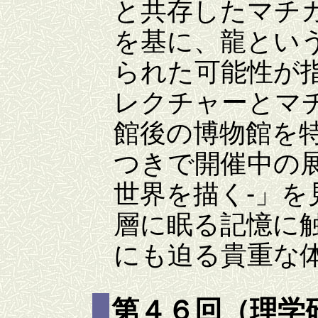
と共存したマチ
を基に、龍とい
られた可能性が
レクチャーとマ
館後の博物館を
つきで開催中の
世界を描く‐」
層に眠る記憶に
にも迫る貴重な
第４６回（理学