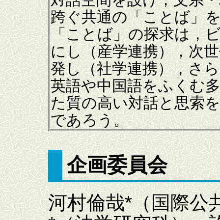
跨ぐ共通の「ことば」
「ことば」の探求は，
にし（産学連携），次世
発し（社学連携），さ
英語や中国語をふくむ
た質の高い対話と思索
であろう。
企画委員会
河村倫哉*（国際公