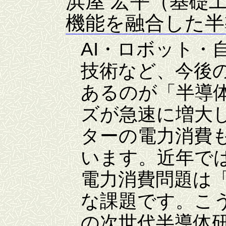
浜屋 宏平（基礎
機能を融合した半
AI・ロボット・
技術など、今後
あるのが「半導体
ズが急速に増大
ターの電力消費
います。近年で
電力消費問題は
な課題です。こ
の次世代半導体