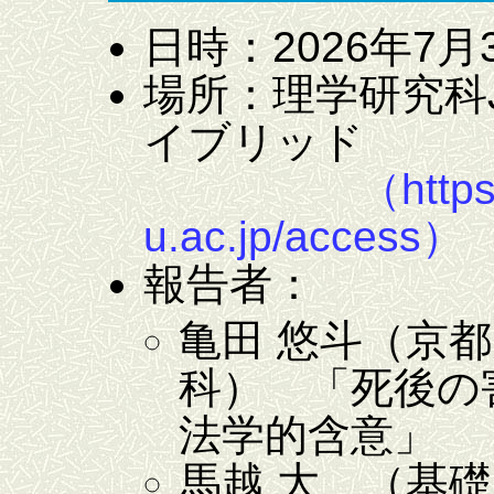
日時：2026年7月
場所：理学研究科
イブリッド
（https
u.ac.jp/access）
報告者：
亀田 悠斗（京
科） 「死後の
法学的含意」
馬越 大 （基