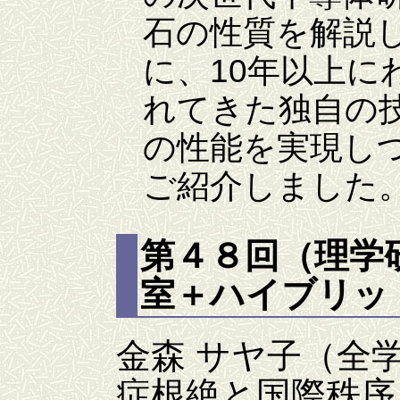
石の性質を解説
に、10年以上に
れてきた独自の
の性能を実現し
ご紹介しました
第４８回（理学
室＋ハイブリッド
金森 サヤ子（全
症根絶と国際秩序