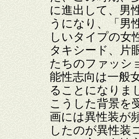
に進出して、男
うになり、「男
しいタイプの女
タキシード、片
たちのファッシ
能性志向は一般
ることになりま
こうした背景を
画には異性装が
したのが異性装