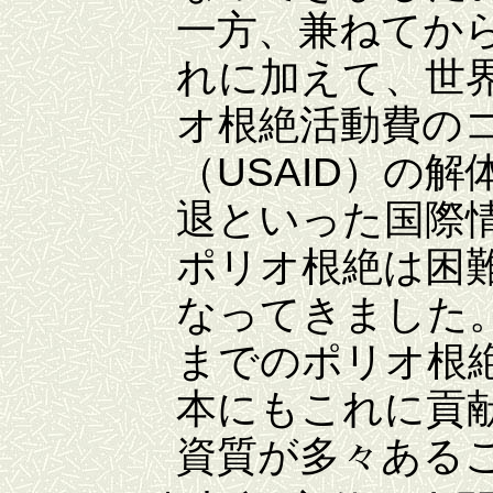
一方、兼ねてか
れに加えて、世
オ根絶活動費のコ
（USAID）の
退といった国際
ポリオ根絶は困
なってきました。
までのポリオ根
本にもこれに貢
資質が多々ある