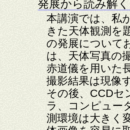
発展から読み解く
本講演では、私
きた天体観測を
の発展についてお
は、天体写真の
赤道儀を用いた
撮影結果は現像
その後、CCD
ラ、コンピュー
測環境は大きく