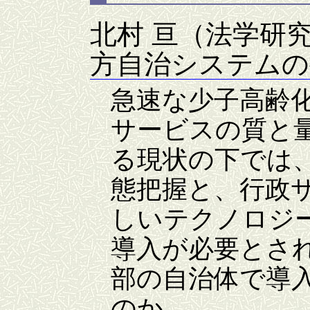
北村 亘（法学研
方自治システムの
急速な少子高齢
サービスの質と
る現状の下では
態把握と、行政
しいテクノロジー」
導入が必要とさ
部の自治体で導
のか。