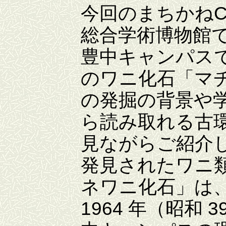
今回のまちかねC
総合学術博物館
豊中キャンパスで
のワニ化石「マ
の発掘の背景や
ら読み取れる古
見ながらご紹介
発見されたワニ
ネワニ化石」は、
1964 年（昭和 