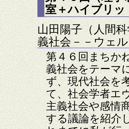
室＋ハイブリッド
山田陽子（人間科
義社会－－ウェル
第４６回まちかね
義社会をテーマ
ず、現代社会を
て、社会学者エ
主義社会や感情
する議論を紹介