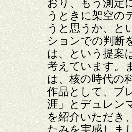
おり、もう測定
うときに架空の
うと思うか、と
ションでの判断
は、という提案
考えています。
は、核の時代の
作品として、ブ
涯」とデュレン
を紹介いただき
たみを実感しま