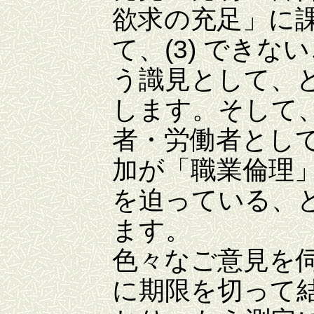
欲求の充足」に
て、(3) でき
う識見として、
します。そして
者・労働者とし
加が「職業倫理
を迫っている、
ます。
色々なご意見を
に期限を切って