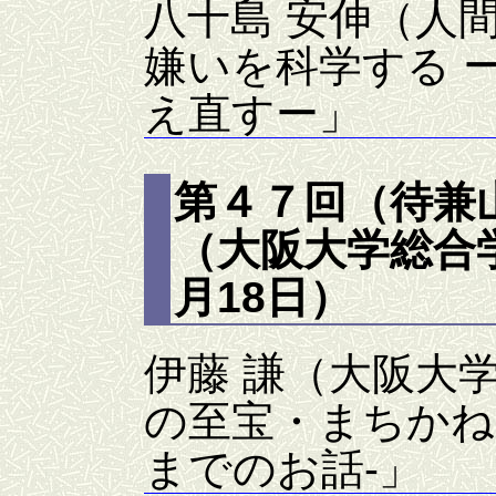
八十島 安伸（人
嫌いを科学する 
え直すー」
第４７回（待兼
（大阪大学総合学
月18日）
伊藤 謙（大阪大
の至宝・まちかね
までのお話‐」