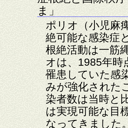
ま」
ポリオ（小児麻
絶可能な感染症
根絶活動は一筋
オは、1985年時
罹患していた感
みが強化された
染者数は当時と比
は実現可能な目
なってきました