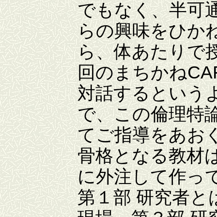
でもなく、半可
らの興味をひか
ら、体あたりで
回のまちかねCA
対話するという
で、この倫理特
てご指導をあお
骨格となる教材
に外注して作っ
第１部 研究者と