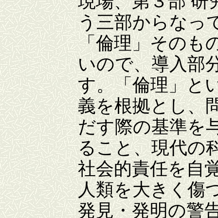
現場、第３部 
う三部からなっ
「倫理」そのも
いので、導入部
す。「倫理」と
義を根拠とし、
だす際の基準を
ること、現代の
社会的責任を自覚
人類を大きく傷
発見・発明の警告