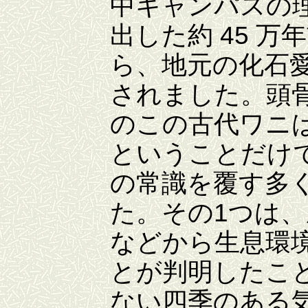
中キャンパスの
出した約 45 
ら、地元の化石
されました。頭骨
のこの古代ワニ
ということだけ
の常識を覆す多
た。その1つは
などから生息環
とが判明したこ
ない四季のある