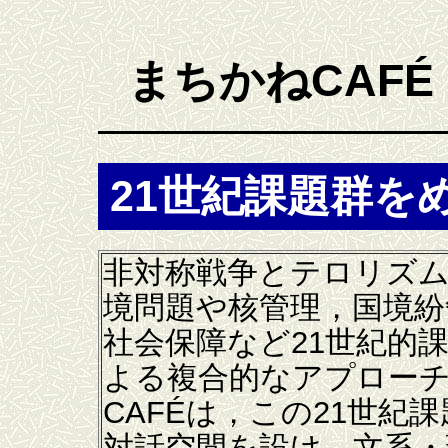
まちかねCAFÉ
21世紀課題群を
非対称戦争とテロリズム
境問題や核管理，国境紛
社会保障など21世紀的
よる複合的なアプロー
CAFÉは，この21世紀
対話空間を設け，文系