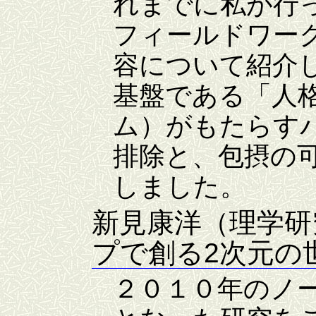
れまでに私が行
フィールドワー
容について紹介
基盤である「人
ム）がもたらす
排除と、包摂の
しました。
新見康洋（理学研
プで創る2次元の
２０１０年のノ