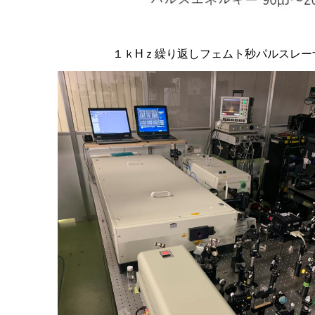
１ｋHｚ繰り返しフェムト秒パルスレー