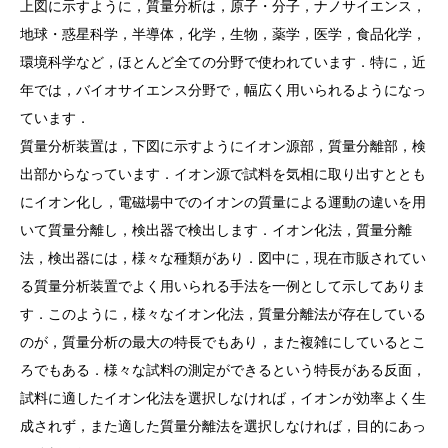
上図に示すように，質量分析は，原子・分子，ナノサイエンス，
地球・惑星科学，半導体，化学，生物，薬学，医学，食品化学，
環境科学など，ほとんど全ての分野で使われています．特に，近
年では，バイオサイエンス分野で，幅広く用いられるようになっ
ています．
質量分析装置は，下図に示すようにイオン源部，質量分離部，検
出部からなっています．イオン源で試料を気相に取り出すととも
にイオン化し，電磁場中でのイオンの質量による運動の違いを用
いて質量分離し，検出器で検出します．イオン化法，質量分離
法，検出器には，様々な種類があり．図中に，現在市販されてい
る質量分析装置でよく用いられる手法を一例として示してありま
す．このように，様々なイオン化法，質量分離法が存在している
のが，質量分析の最大の特長でもあり，また複雑にしているとこ
ろでもある．様々な試料の測定ができるという特長がある反面，
試料に適したイオン化法を選択しなければ，イオンが効率よく生
成されず，また適した質量分離法を選択しなければ，目的にあっ